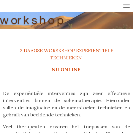
Ga
direct
w or k s h o p
naar
de
hoofdinhoud
2 DAAGSE WORSKSHOP EXPERIENTIELE
TECHNIEKEN
NU ONLINE
De experiëntiële interventies zijn zeer effectieve
interventies binnen de schematherapie. Hieronder
vallen de imaginaire en de meerstoelen technieken en
gebruik van beeldende technieken.
Veel therapeuten ervaren het toepassen van de